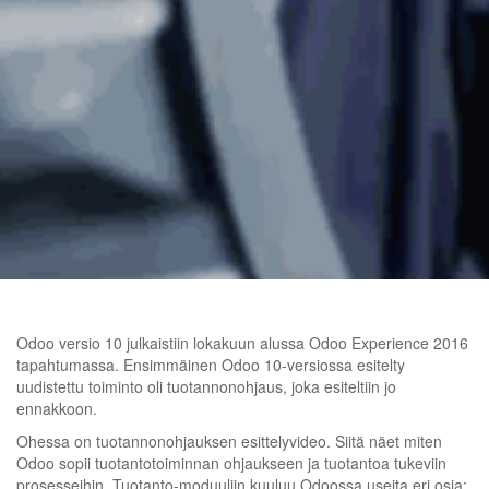
Odoo versio 10 julkaistiin lokakuun alussa Odoo Experience 2016
tapahtumassa. Ensimmäinen Odoo 10-versiossa esitelty
uudistettu toiminto oli tuotannonohjaus, joka esiteltiin jo
ennakkoon.
Ohessa on tuotannonohjauksen esittelyvideo. Siitä näet miten
Odoo sopii tuotantotoiminnan ohjaukseen ja tuotantoa tukeviin
prosesseihin. Tuotanto-moduuliin kuuluu Odoossa useita eri osia: