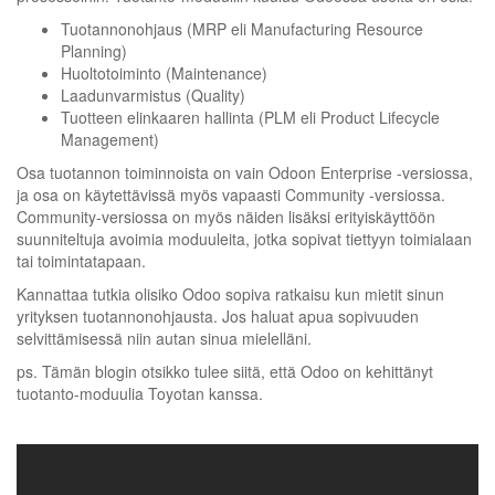
Tuotannonohjaus (MRP eli Manufacturing Resource
Planning)
Huoltotoiminto (Maintenance)
Laadunvarmistus (Quality)
Tuotteen elinkaaren hallinta (PLM eli Product Lifecycle
Management)
Osa tuotannon toiminnoista on vain Odoon Enterprise -versiossa,
ja osa on käytettävissä myös vapaasti Community -versiossa.
Community-versiossa on myös näiden lisäksi erityiskäyttöön
suunniteltuja avoimia moduuleita, jotka sopivat tiettyyn toimialaan
tai toimintatapaan.
Kannattaa tutkia olisiko Odoo sopiva ratkaisu kun mietit sinun
yrityksen tuotannonohjausta. Jos haluat apua sopivuuden
selvittämisessä niin autan sinua mielelläni.
ps. Tämän blogin otsikko tulee siitä, että Odoo on kehittänyt
tuotanto-moduulia Toyotan kanssa.